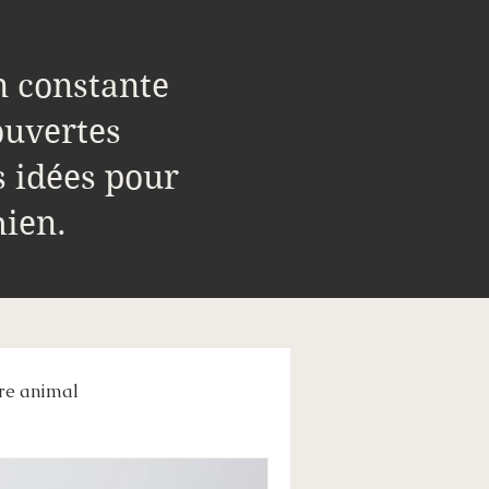
n constante
ouvertes
s idées pour
hien.
re animal