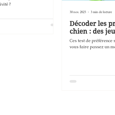
vité ?
30 nov. 2023
3 min de lecture
Décoder les p
chien : des je
Ces test de préférence 
vous faire passez un mo