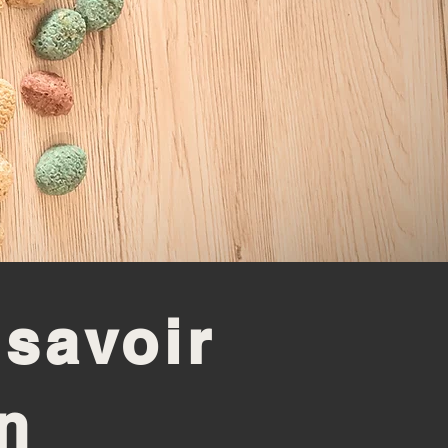
 savoir
en