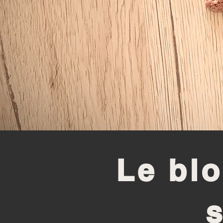
Le blo
s