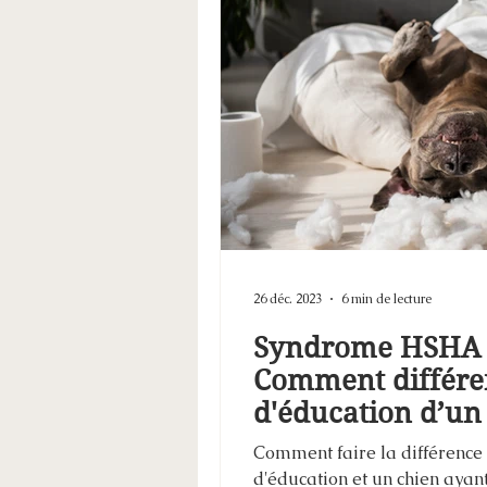
26 déc. 2023
6 min de lecture
Syndrome HSHA c
Comment différe
d'éducation d’un
comportemental
Comment faire la différence
d'éducation et un chien ayan