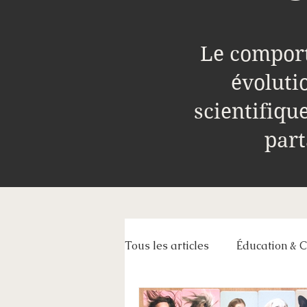
Le comport
évoluti
scientifiqu
part
Tous les articles
Éducation & 