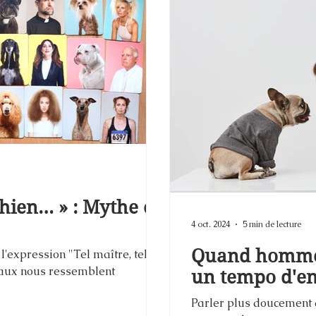
 chien… » : Mythe ou
4 oct. 2024
5 min de lecture
Quand hommes
l'expression "Tel maître, tel
maux nous ressemblent
un tempo d'en
Parler plus doucement à